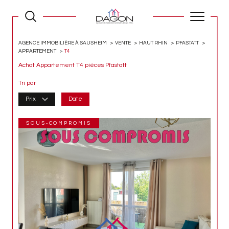
AGENCE IMMOBILIÈRE À SAUSHEIM
VENTE
HAUT RHIN
PFASTATT
APPARTEMENT
T4
Achat Appartement T4 pièces Pfastatt
Tri par
Prix
Date
SOUS-COMPROMIS