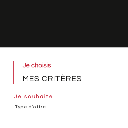
Je choisis
MES CRITÈRES
Je souhaite
Type
Type d'offre
d'offre