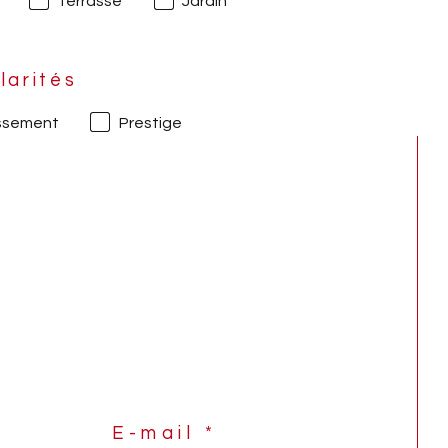
Terrasse
Jardin
larités
issement
Prestige
E-mail *