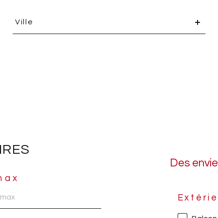
Ville
Ville
IRES
Des envi
max
Extéri