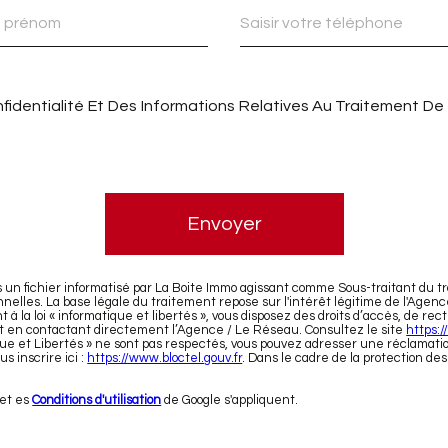
nfidentialité Et Des Informations Relatives Au Traitement De
Envoyer
s un fichier informatisé par La Boite Immo agissant comme Sous-traitant du tr
lles. La base légale du traitement repose sur l'intérêt légitime de l'Agen
a loi « informatique et libertés », vous disposez des droits d’accès, de rectifi
 en contactant directement l’Agence / Le Réseau. Consultez le site
https://
que et Libertés » ne sont pas respectés, vous pouvez adresser une réclamation 
s inscrire ici :
https://www.bloctel.gouv.fr
. Dans le cadre de la protection de
et es
Conditions d'utilisation
de Google s'appliquent.