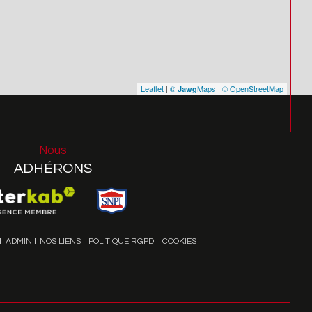
Leaflet
|
©
Maps
|
© OpenStreetMap
Jawg
Nous
ADHÉRONS
ADMIN
NOS LIENS
POLITIQUE RGPD
COOKIES