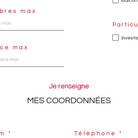
Balcon
bres max
Particu
Invest
ace max
Je renseigne
MES COORDONNÉES
m *
Téléphone *