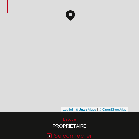
Leaflet
|
©
Maps
|
© OpenStreetMap
Jawg
Espace
PROPRIÉTAIRE
Se connecter