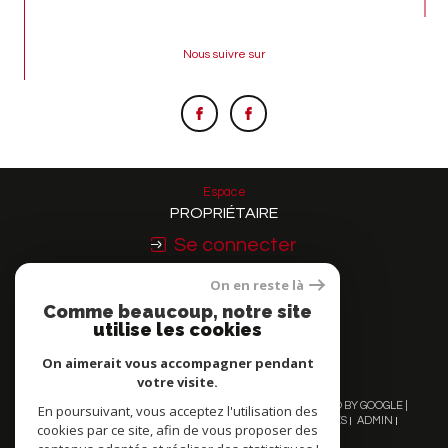
Nous suivre sur
Espace
PROPRIÉTAIRE
Se connecter
On en reste là
Nous
Comme beaucoup, notre site
ADHÉRONS
utilise les cookies
On aimerait vous accompagner pendant
votre visite.
© 2026 | TOUS DROITS RÉSERVÉS | TRADUCTION POWERED BY GOOGLE |
En poursuivant, vous acceptez l'utilisation des
NOS HONORAIRES
PLAN DU SITE
MENTIONS LÉGALES
ADMIN
cookies par ce site, afin de vous proposer des
NOS LIENS
POLITIQUE RGPD
COOKIES