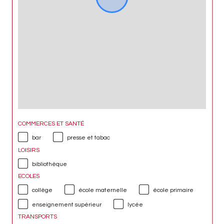
COMMERCES ET SANTÉ
bar
presse et tabac
LOISIRS
bibliothèque
ECOLES
collège
école maternelle
école primaire
enseignement supérieur
lycée
TRANSPORTS