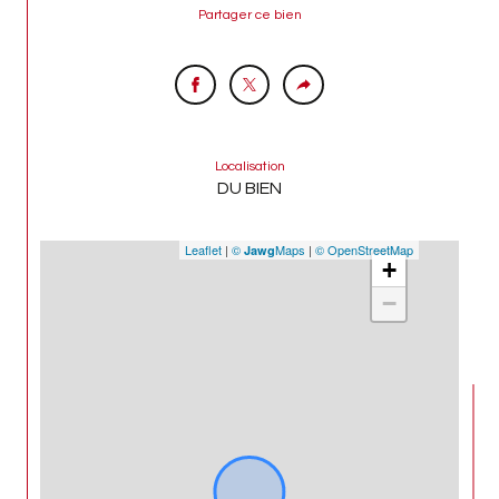
Partager ce bien
Localisation
DU BIEN
Leaflet
|
©
Maps
|
© OpenStreetMap
Jawg
+
−