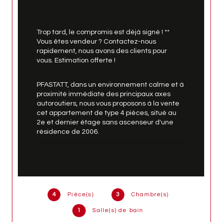
Trop tard, le compromis est déjà signé ! ** 
Vous êtes vendeur ? Contactez-nous 
rapidement, nous avons des clients pour 
vous. Estimation offerte !
PFASTATT, dans un environnement calme et à 
proximité immédiate des principaux axes 
autoroutiers, nous vous proposons à la vente 
cet appartement de type 4 pièces, situé au 
2e et dernier étage sans ascenseur d'une 
résidence de 2006.
D'une surface habitable de 85 m², il a été 
entièrement rénové avec gout, et ne 
nécessite aucuns travaux.
4
Pièce(s)
3
Chambre(s)
Il se compose d'un hall d'entrée, un wc 
séparé, une cuisine équipée, un salon séjour 
1
Salle(s) de bain
avec une belle hauteur sous plafond, une 