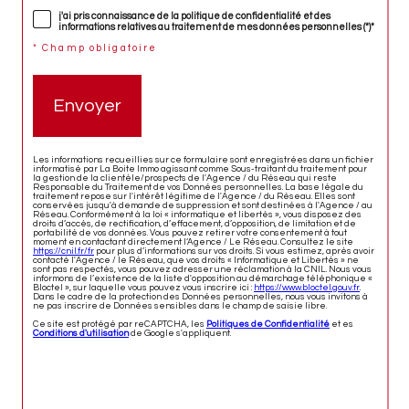
j'ai pris connaissance de la politique de confidentialité et des
informations relatives au traitement de mes données personnelles (*)*
* Champ obligatoire
Envoyer
Les informations recueillies sur ce formulaire sont enregistrées dans un fichier
informatisé par La Boite Immo agissant comme Sous-traitant du traitement pour
la gestion de la clientèle/prospects de l'Agence / du Réseau qui reste
Responsable du Traitement de vos Données personnelles. La base légale du
traitement repose sur l'intérêt légitime de l'Agence / du Réseau. Elles sont
conservées jusqu'à demande de suppression et sont destinées à l'Agence / au
Réseau. Conformément à la loi « informatique et libertés », vous disposez des
droits d’accès, de rectification, d’effacement, d’opposition, de limitation et de
portabilité de vos données. Vous pouvez retirer votre consentement à tout
moment en contactant directement l’Agence / Le Réseau. Consultez le site
https://cnil.fr/fr
pour plus d’informations sur vos droits. Si vous estimez, après avoir
contacté l'Agence / le Réseau, que vos droits « Informatique et Libertés » ne
sont pas respectés, vous pouvez adresser une réclamation à la CNIL. Nous vous
informons de l’existence de la liste d'opposition au démarchage téléphonique «
Bloctel », sur laquelle vous pouvez vous inscrire ici :
https://www.bloctel.gouv.fr
.
Dans le cadre de la protection des Données personnelles, nous vous invitons à
ne pas inscrire de Données sensibles dans le champ de saisie libre.
Ce site est protégé par reCAPTCHA, les
Politiques de Confidentialité
et es
Conditions d'utilisation
de Google s'appliquent.