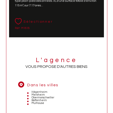
type plain-pied des années 70, d'une surface totale d'environ
115 m², sur 7.17 ares...
Sélectionner
Réf : M1818
L'agence
VOUS PROPOSE D'AUTRES BIENS
Dans les villes
Hégenheim
Merxheim
Obermorschwiller
Battenheim
Mulhouse