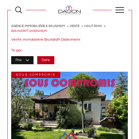
AGENCE IMMOBILIÈRE À SAUSHEIM
VENTE
HAUT RHIN
BRUNSTATT DIDENHEIM
Vente immobilière Brunstatt-Didenheim
Tri par
Prix
Date
SOUS-COMPROMIS