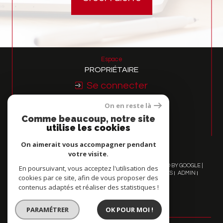
Espace
PROPRIÉTAIRE
Se connecter
On en reste là
Nous
Comme beaucoup, notre site
ADHÉRONS
utilise les cookies
On aimerait vous accompagner pendant
votre visite.
© 2026 | TOUS DROITS RÉSERVÉS | TRADUCTION POWERED BY GOOGLE |
En poursuivant, vous acceptez l'utilisation des
NOS HONORAIRES
PLAN DU SITE
MENTIONS LÉGALES
ADMIN
cookies par ce site, afin de vous proposer des
NOS LIENS
POLITIQUE RGPD
COOKIES
contenus adaptés et réaliser des statistiques !
PARAMÉTRER
OK POUR MOI !