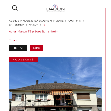
AGENCE IMMOBILIÈRE À SAUSHEIM
VENTE
HAUT RHIN
BATTENHEIM
MAISON
T5
Achat Maison T5 pièces Battenheim
Tri par
Prix
Date
NOUVEAUTÉ