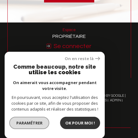
Espace
PROPRIÉTAIRE
Se connecter
On en reste là
Nous
Comme beaucoup, notre site
ADHÉRONS
utilise les cookies
On aimerait vous accompagner pendant
votre visite.
© 2026 | TOUS DROITS RÉSERVÉS | TRADUCTION POWERED BY GOOGLE |
En poursuivant, vous acceptez l'utilisation des
NOS HONORAIRES
PLAN DU SITE
MENTIONS LÉGALES
ADMIN
cookies par ce site, afin de vous proposer des
NOS LIENS
POLITIQUE RGPD
COOKIES
contenus adaptés et réaliser des statistiques !
PARAMÉTRER
OK POUR MOI !