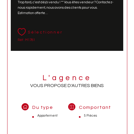
Trop tard, c'est déjà vendu ! ** Vous êtes vendeur ? Contactez-
nous rapidement, nous avons des clients pour vous.
Estimation offerte...
Sélectionner
Réf : M1781
L'agence
VOUS PROPOSE D'AUTRES BIENS
Du type
Comportant
Appartement
5 Pièces