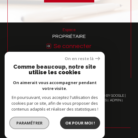
Espace
PROPRIÉTAIRE
Se connecter
On en reste là
Nous
Comme beaucoup, notre site
ADHÉRONS
utilise les cookies
On aimerait vous accompagner pendant
votre visite.
© 2026 | TOUS DROITS RÉSERVÉS | TRADUCTION POWERED BY GOOGLE |
En poursuivant, vous acceptez l'utilisation des
NOS HONORAIRES
PLAN DU SITE
MENTIONS LÉGALES
ADMIN
cookies par ce site, afin de vous proposer des
NOS LIENS
POLITIQUE RGPD
COOKIES
contenus adaptés et réaliser des statistiques !
PARAMÉTRER
OK POUR MOI !