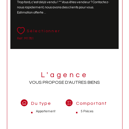
Trop tard, c'est déjà vendu ! ** Vous êtes vendeur ? Contactez-
nous rapidement, nous avons des clients pour vous.
Estimation offerte...
Sélectionner
Réf : M1781
L'agence
VOUS PROPOSE D'AUTRES BIENS
Du type
Comportant
Appartement
5 Pièces