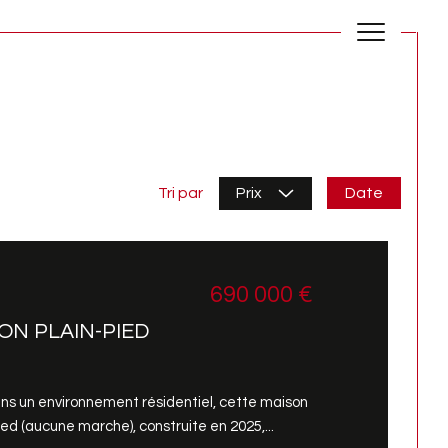
Date
Tri par
Prix
690 000 €
ON PLAIN-PIED
ns un environnement résidentiel, cette maison
d (aucune marche), construite en 2025,...