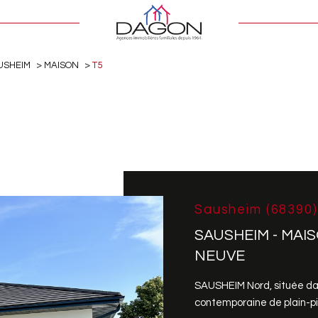
USHEIM
MAISON
T5
Sausheim (68390)
SAUSHEIM - MAIS
NEUVE
SAUSHEIM Nord, située da
contemporaine de plain-pie