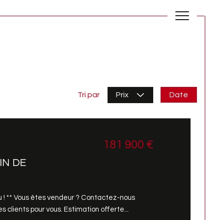
Date
Tri par
Prix
181 900 €
IN DE
du ! ** Vous êtes vendeur ? Contactez-nous
 clients pour vous. Estimation offerte...