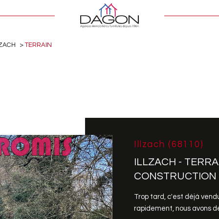
LZACH
TERRAIN
Illzach (68110)
ILLZACH - TERRA
CONSTRUCTION
Trop tard, c'est déjà ven
rapidement, nous avons des