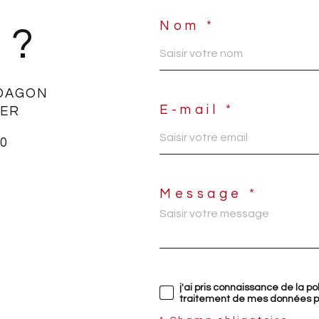
Nom *
 ?
DAGON
E-mail *
IER
50
Message *
j'ai pris connaissance de la po
traitement de mes données pe