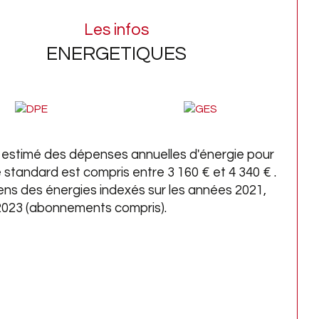
e maison a été bien entretenue, mais 
Les infos
essite tout de même une petite remise au 
ENERGETIQUES
 du jour ainsi que des travaux 
éliorations énergétique.
ant de la dernière taxe foncière : 3800€
estimé des dépenses annuelles d'énergie pour
 plus de renseignements, merci de bien 
 standard est compris entre 3 160 € et 4 340 € .
oir nous contacter, un échange 
ens des énergies indexés sur les années 2021,
phonique est à privilégier.
2023 (abonnements compris).
siter en exclusivité avec L'Agence DAGON 
bilier.
lle DAGON, 3 générations à votre service 