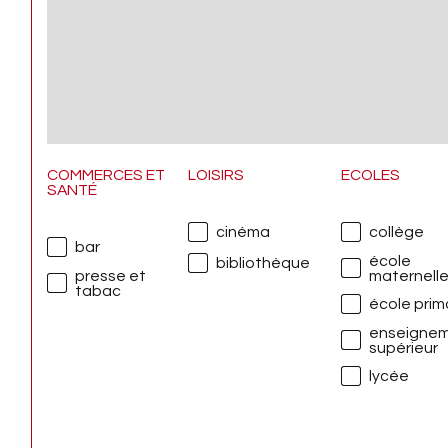
COMMERCES ET
LOISIRS
ECOLES
SANTÉ
cinéma
collège
bar
école
bibliothèque
presse et
maternell
tabac
école prim
enseigne
supérieur
lycée