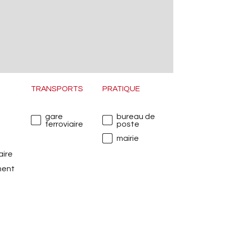
dans
Les 
est 
TRANSPORTS
PRATIQUE
gare
bureau de
ferroviaire
poste
mairie
e
aire
ment