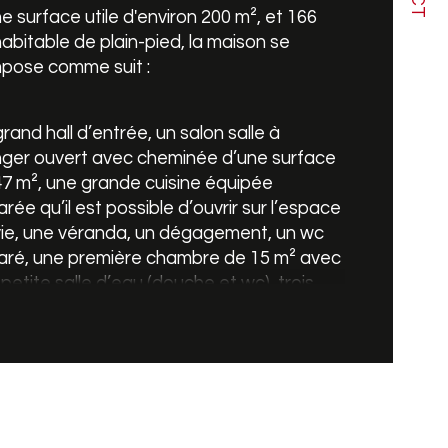
e surface utile d'environ 200 m², et 166 
abitable de plain-pied, la maison se 
e de cuisine
pose comme suit :
de de chauffage
rand hall d’entrée, un salon salle à 
ger ouvert avec cheminée d’une surface 
7 m², une grande cuisine équipée 
rée qu’il est possible d’ouvrir sur l’espace 
vie, une véranda, un dégagement, un wc 
aré, une première chambre de 15 m² avec 
petite salle d’eau (douche et wc), trois 
es chambres de 11 ; 12 et 17 m², une 
nde salle de bains rénovée avec douche 
noire et wc.
sous-sol, un dégagement, une pièce de 34 