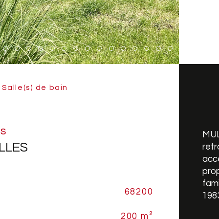
Salle(s) de bain
os
MUL
LLES
retr
accè
pro
fami
68200
No
Caracté
1983
200 m²
Nb 