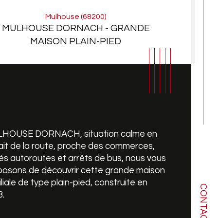
Mulhouse (68200)
MULHOUSE DORNACH - GRANDE
MAISON PLAIN-PIED
HOUSE DORNACH, situation calme en 
ait de la route, proche des commerces, 
s autoroutes et arrêts de bus, nous vous 
posons de découvrir cette grande maison 
liale de type plain-pied, construite en 
CONTACT
mbre de pièces
ristiques
Valeurs
.
de salle de bains