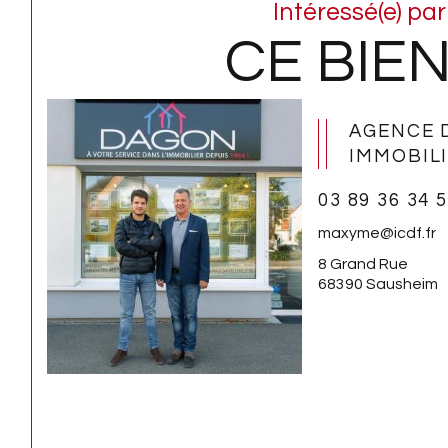
Intéressé(e) par
CE BIEN
AGENCE 
IMMOBIL
03 89 36 34 
maxyme@icdf.fr
8 Grand Rue
68390 Sausheim