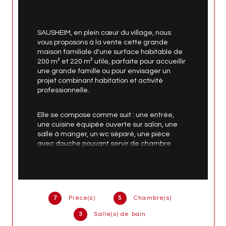
SAUSHEIM, en plein cœur du village, nous 
vous proposons à la vente cette grande 
maison familiale d'une surface habitable de 
200 m² et 220 m² utile, parfaite pour accueillir 
une grande famille ou pour envisager un 
projet combinant habitation et activité 
professionnelle.
Elle se compose comme suit : une entrée, 
une cuisine équipée ouverte sur salon, une 
salle à manger, un wc séparé, une pièce 
avec douche pouvant servir de chambre 
d'amis.
A l'étage, un dégagement, une grande salle 
d'eau avec douche à l'italienne, wc suspendu 
et meuble double vasque, ainsi que 3 belles 
7
Pièce(s)
5
Chambre(s)
chambres.
3
Salle(s) de bain