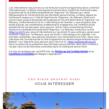
Les informations recueillies sur ce formulaire sont enregistrées dans un fichier
informatisé par La Boite Immo agissant comme Sous-traitant du traitement pour
la gestion de la clientèle/prospects de l'Agence / du Réseau qui reste
Responsable du Traitement de vos Données personnelles. La base légale du
traitement repose sur l'intérêt légitime de l'Agence / du Réseau. Elles sont
conservées jusqu'à demande de suppression et sont destinées à l'Agence / au
Réseau. Conformément à la loi « informatique et libertés », vous disposez des
droits d’accès, de rectification, d’effacement, d’opposition, de limitation et de
portabilité de vos données. Vous pouvez retirer votre consentement à tout
moment en contactant directement l’Agence / Le Réseau. Consultez le site
https://cnil.fr/fr
pour plus d’informations sur vos droits. Si vous estimez, après avoir
contacté l'Agence / le Réseau, que vos droits « Informatique et Libertés » ne
sont pas respectés, vous pouvez adresser une réclamation à la CNIL. Nous vous
informons de l’existence de la liste d'opposition au démarchage téléphonique «
Bloctel », sur laquelle vous pouvez vous inscrire ici :
https://www.bloctel.gouv.fr
.
Dans le cadre de la protection des Données personnelles, nous vous invitons à
ne pas inscrire de Données sensibles dans le champ de saisie libre.
Ce site est protégé par reCAPTCHA, les
Politiques de Confidentialité
et es
Conditions d'utilisation
de Google s'appliquent.
Ces biens peuvent aussi
VOUS INTÉRESSER