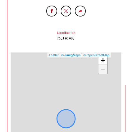
Localisation
DU BIEN
Leaflet
|
©
Maps
|
© OpenStreetMap
Jawg
+
−