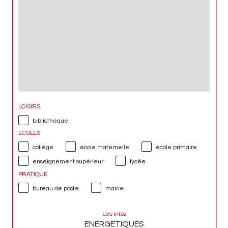
LOISIRS
bibliothèque
ECOLES
collège
école maternelle
école primaire
enseignement supérieur
lycée
PRATIQUE
bureau de poste
mairie
Les infos
ENERGETIQUES