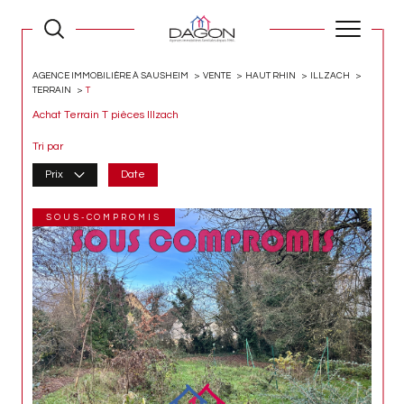
AGENCE IMMOBILIÈRE À SAUSHEIM
VENTE
HAUT RHIN
ILLZACH
TERRAIN
T
Achat Terrain T pièces Illzach
Tri par
Prix
Date
SOUS-COMPROMIS