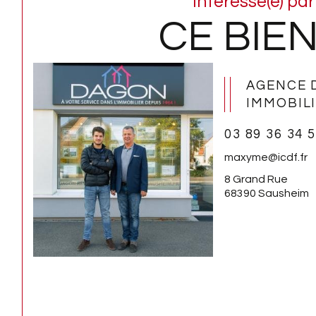
Intéressé(e) par
CE BIEN
AGENCE 
IMMOBIL
03 89 36 34 
maxyme@icdf.fr
8 Grand Rue
68390 Sausheim