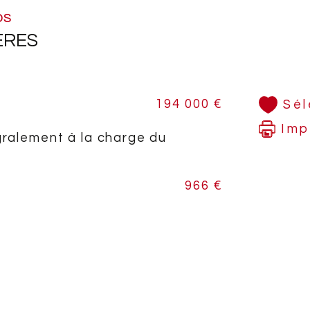
os
Une 
ÈRES
que 
Mont
194 000 €
Sél
Imp
gralement à la charge du
Pour
voul
télé
966 €
A vi
Immo
l'ag
Fami