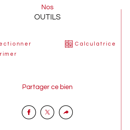
Nos
rénovation intérieure est à prévoir ainsi 
OUTILS
la mise aux normes de l'électricité.
ant de la dernière taxe foncière : 966€
ectionner
Calculatrice
rimer
 plus de renseignements, merci de bien 
oir nous contacter, un échange 
phonique est à privilégier.
Partager ce bien
siter en exclusivité avec L'Agence DAGON 
bilier Sausheim & en partenariat avec 
ence C&M Immo d'Illzach.
lle DAGON, 3 générations à votre service 