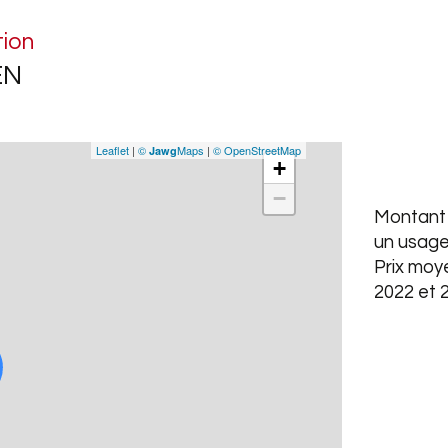
dans
tion
Les 
EN
est 
Leaflet
|
©
Maps
|
© OpenStreetMap
Jawg
+
−
Montant 
un usage
Prix moy
2022 et 