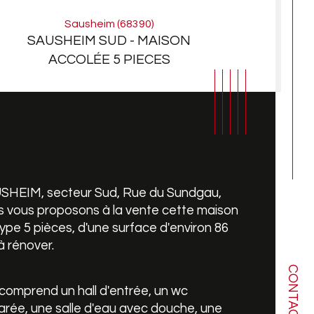
Sausheim (68390)
SAUSHEIM SUD - MAISON
ACCOLÉE 5 PIECES
SHEIM, secteur Sud, Rue du Sundgau, 
 vous proposons à la vente cette maison 
ype 5 pièces, d'une surface d'environ 86 
à rénover.
CONTACT
mbre de pièces
ristiques
Valeurs
 comprend un hall d'entrée, un wc 
rée, une salle d'eau avec douche, une 
bre de niveaux