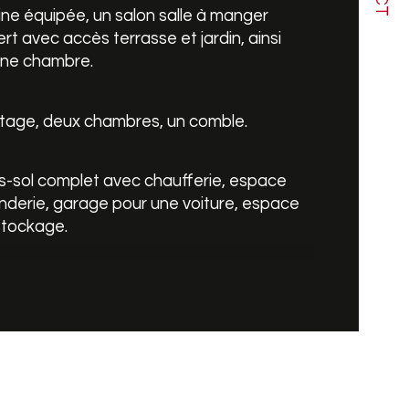
ine équipée, un salon salle à manger 
rt avec accès terrasse et jardin, ainsi 
de salle de bains
une chambre.
de de chauffage
étage, deux chambres, un comble.
-sol complet avec chaufferie, espace 
derie, garage pour une voiture, espace 
stockage.
extérieur, une cour, un jardin, l'ensemble sur 
parcelle de 4.24 ares.
tations : double vitrage PVC, chauffage 
ral au gaz, climatisation réversible.