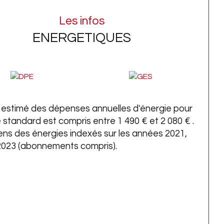
 l'immobilier, depuis 1964.
Les infos
informations sur les risques auxquels ce bien 
ENERGETIQUES
exposé sont disponibles sur le site 
Géorisques
estimé des dépenses annuelles d'énergie pour
 standard est compris entre 1 490 € et 2 080 € .
ens des énergies indexés sur les années 2021,
2023 (abonnements compris).