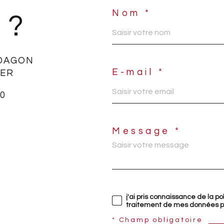
Nom *
 ?
DAGON
E-mail *
IER
50
Message *
j'ai pris connaissance de la po
traitement de mes données pe
* Champ obligatoire