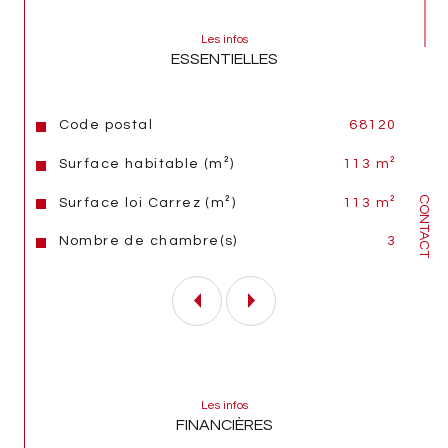
Les infos
Vous disposez également d'un très grand 
ESSENTIELLES
garage double en long (équipé d'une porte 
motorisée), ainsi que d'une cave.
Caractéristiques
Valeurs
Code postal
68120
Montant des charges : environ 200€ par mois 
(eau froide, entretien des communs, syndic 
Surface habitable (m²)
113 m²
...).
CONTACT
Surface loi Carrez (m²)
113 m²
Montant de la dernière taxe foncière : 1.780 €.
Nombre de chambre(s)
3
Ce bien était habité par une personne âgée 
et nécessite un rafraichissement intérieur 
complet (déco, salle de bains ...).
Appartement idéal pour un couple en 
recherche d'espace, et de quiétude.
Les infos
FINANCIÈRES
Pour plus de renseignements, merci de bien 
vouloir nous contacter, un échange 