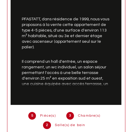
PFASTATT, dans résidence de 1999, nous vous 
proposons à la vente cette appartement de 
type 4-5 pièces, d'une surface d'environ 113 
m² habitable, situé au 3e et dernier étage 
avec ascenseur (appartement seul sur le 
palier).
Il comprend un hall d'entrée, un espace 
rangement, un wc individuel, un salon séjour 
permettant l'accès à une belle terrasse 
d'environ 25 m² en exposition sud et ouest, 
une cuisine équipée avec accès terrasse, un 
cellier, une chambre enfant, un bureau, une 
salle d'eau, une chambre parentale avec 
salle de bains (baignoire et wc).
L'appartement est équipé du double vitrage 
5
Pièce(s)
3
Chambre(s)
PVC, d'un store motorisé sur la terrasse, 
2
Salle(s) de bain
d'une climatisation réversible dans le salon 
et cuisine, d'un chauffage gaz individuel.