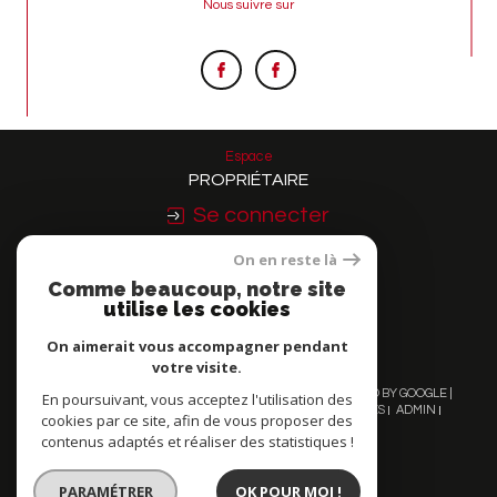
Nous suivre sur
Espace
PROPRIÉTAIRE
Se connecter
On en reste là
Nous
Comme beaucoup, notre site
ADHÉRONS
utilise les cookies
On aimerait vous accompagner pendant
votre visite.
© 2026 | TOUS DROITS RÉSERVÉS | TRADUCTION POWERED BY GOOGLE |
En poursuivant, vous acceptez l'utilisation des
NOS HONORAIRES
PLAN DU SITE
MENTIONS LÉGALES
ADMIN
cookies par ce site, afin de vous proposer des
NOS LIENS
POLITIQUE RGPD
COOKIES
contenus adaptés et réaliser des statistiques !
PARAMÉTRER
OK POUR MOI !