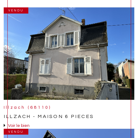
VENDU
Illzach (68110)
ILLZACH - MAISON 6 PIECES
Voir le bien
VENDU