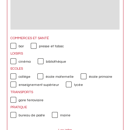
COMMERCES ET SANTÉ
bar
presse et tabac
LOISIRS
cinéma
bibliothèque
ECOLES
collège
école maternelle
école primaire
enseignement supérieur
lycée
TRANSPORTS
gare ferroviaire
PRATIQUE
bureau de poste
mairie