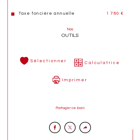
téléphonique est à privilégier.
Taxe foncière annuelle
1 780 €
A visiter en exclusivité avec L'Agence DAGON 
Immobilier.
Nos
OUTILS
Famille DAGON, 3 générations à votre service 
dans l'immobilier, depuis 1964.
Les informations sur les risques auxquels ce bien est 
Sélectionner
Calculatrice
exposé sont disponibles sur le site 
Géorisques
Imprimer
Partager ce bien