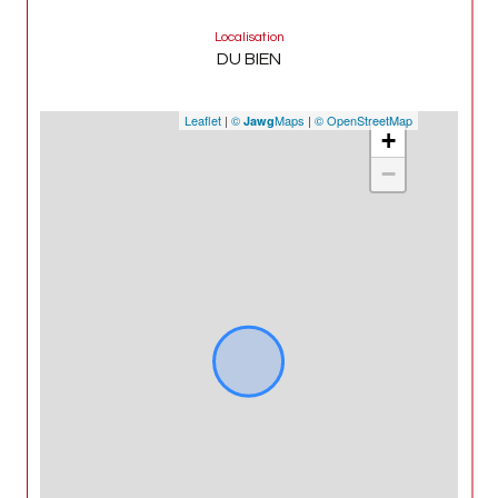
Localisation
DU BIEN
Leaflet
|
©
Maps
|
© OpenStreetMap
Jawg
+
−