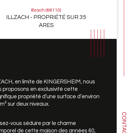
Illzach (68110)
ILLZACH - PROPRIÉTÉ SUR 35
ARES
ZACH, en limite de KINGERSHEIM, nous 
 proposons en exclusivité cette 
ifique propriété d’une surface d’environ 
m² sur deux niveaux.
CONTACT
mbre de pièces
ristiques
Valeurs
sez-vous séduire par le charme 
mporel de cette maison des années 60, 
bre de niveaux