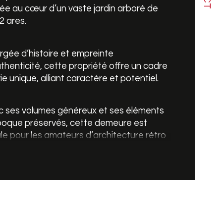
ée au cœur d’un vaste jardin arboré de 
2 ares.
de salle de bains
sine
gée d’histoire et empreinte 
thenticité, cette propriété offre un cadre 
ie unique, alliant caractère et potentiel.
c ses volumes généreux et ses éléments 
poque préservés, cette demeure est 
le pour les amateurs d’architecture rétro 
aitant y apporter leur touche 
onnelle.
maison se compose comme suit : Une 
e entrée, un wc séparé, un salon séjour 
e surface de 44 m² baigné de lumière de 