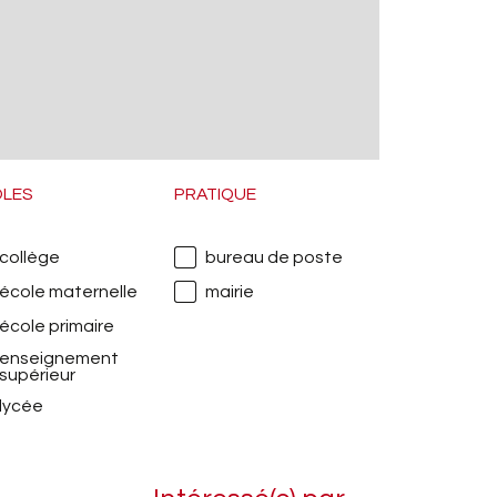
Pour
voul
télé
A vi
OLES
PRATIQUE
Immo
collège
bureau de poste
Fami
école maternelle
mairie
dans
école primaire
enseignement
Les 
supérieur
est 
lycée