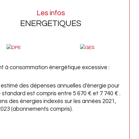
erdure, ainsi que la grande piscine, sont 
Les infos
invitation à la détente et aux moments 
amille.
ENERGETIQUES
tation : Portail motorisé, volets 
risés, chauffage au gaz + climatisation 
rsible, raccordement tout à l'égout, fibre 
ique. Aménagement des combles 
 à consommation énergétique excessive :
ible (dalle béton en place sur toute la 
ace).
estimé des dépenses annuelles d'énergie pour
 standard est compris entre 5 670 € et 7 740 € .
rénovation intérieur complète est à 
ens des énergies indexés sur les années 2021,
oir afin de redonner une seconde vie à 
2023 (abonnements compris).
e maison pleine d’âme, prête à écrire un 
eau chapitre avec ses futurs 
riétaires.