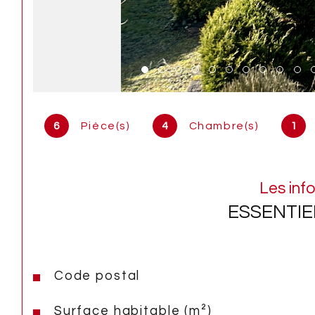
6
Pièce(s)
4
Chambre(s)
1
Les inf
ESSENTIE
Code postal
Caractéristiques
Valeurs
Surface habitable (m²)