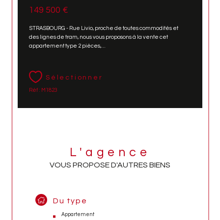
149 500 €
STRASBOURG - Rue Livio, proche de toutes commodités et
des lignes de tram, nous vous proposons à la vente cet
appartement type 2 pièces,...
Sélectionner
Réf : M1823
L'agence
VOUS PROPOSE D'AUTRES BIENS
Du type
Appartement