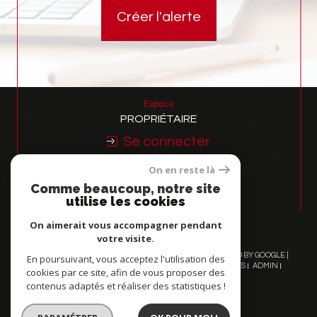
Créer l'alerte
Espace
PROPRIÉTAIRE
Se connecter
On en reste là
Nous
Comme beaucoup, notre site
ADHÉRONS
utilise les cookies
On aimerait vous accompagner pendant
votre visite.
© 2026 | TOUS DROITS RÉSERVÉS | TRADUCTION POWERED BY GOOGLE |
En poursuivant, vous acceptez l'utilisation des
NOS HONORAIRES
PLAN DU SITE
MENTIONS LÉGALES
ADMIN
cookies par ce site, afin de vous proposer des
NOS LIENS
POLITIQUE RGPD
COOKIES
contenus adaptés et réaliser des statistiques !