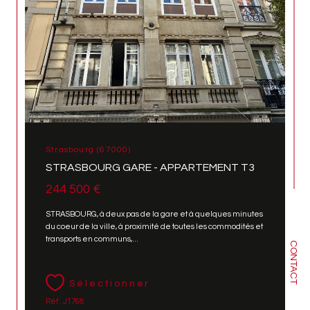
Strasbourg (67000)
STRASBOURG GARE - APPARTEMENT T3
244 500 €
STRASBOURG, à deux pas de la gare et à quelques minutes
du coeur de la ville, à proximité de toutes les commodités et
transports en communs,...
CONTACT
Sélectionner
Réf : J1768