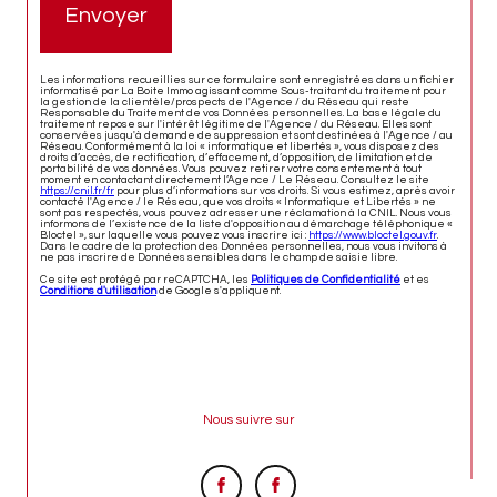
Envoyer
Les informations recueillies sur ce formulaire sont enregistrées dans un fichier
informatisé par La Boite Immo agissant comme Sous-traitant du traitement pour
la gestion de la clientèle/prospects de l'Agence / du Réseau qui reste
Responsable du Traitement de vos Données personnelles. La base légale du
traitement repose sur l'intérêt légitime de l'Agence / du Réseau. Elles sont
conservées jusqu'à demande de suppression et sont destinées à l'Agence / au
Réseau. Conformément à la loi « informatique et libertés », vous disposez des
droits d’accès, de rectification, d’effacement, d’opposition, de limitation et de
portabilité de vos données. Vous pouvez retirer votre consentement à tout
moment en contactant directement l’Agence / Le Réseau. Consultez le site
https://cnil.fr/fr
pour plus d’informations sur vos droits. Si vous estimez, après avoir
contacté l'Agence / le Réseau, que vos droits « Informatique et Libertés » ne
sont pas respectés, vous pouvez adresser une réclamation à la CNIL. Nous vous
informons de l’existence de la liste d'opposition au démarchage téléphonique «
Bloctel », sur laquelle vous pouvez vous inscrire ici :
https://www.bloctel.gouv.fr
.
Dans le cadre de la protection des Données personnelles, nous vous invitons à
ne pas inscrire de Données sensibles dans le champ de saisie libre.
Ce site est protégé par reCAPTCHA, les
Politiques de Confidentialité
et es
Conditions d'utilisation
de Google s'appliquent.
Nous suivre sur