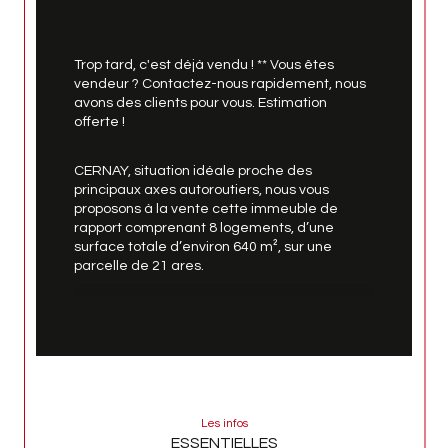
Trop tard, c'est déjà vendu ! ** Vous êtes 
vendeur ? Contactez-nous rapidement, nous 
avons des clients pour vous. Estimation 
offerte !
CERNAY, situation idéale proche des 
principaux axes autoroutiers, nous vous 
proposons à la vente cette immeuble de 
rapport comprenant 8 logements, d’une 
surface totale d’environ 640 m², sur une 
parcelle de 21 ares.
Cet ensemble immobilier constitue une 
opportunité d’investissement pérenne, 
offrant stabilité locative et un beau potentiel 
d’évolution.
L’immeuble se compose comme suit : au rez 
Les infos
de chaussée, deux appartements type 5 
ESSENTIELLES