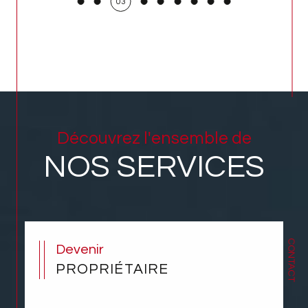
03
Pour toute information supplémentaire,
n'hésitez pas à contacter notre
agence
immobilière à Sausheim
, directement via le
formulaire de contact, par téléphone, ou
physiquement directement dans notre
agence.
Découvrez l'ensemble de
NOS SERVICES
CONTACT
Devenir
PROPRIÉTAIRE