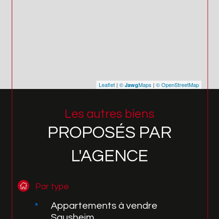
Leaflet
|
©
Maps
|
© OpenStreetMap
Jawg
Les autres biens
PROPOSÉS PAR
L'AGENCE
Par type
Appartements à vendre
Sausheim