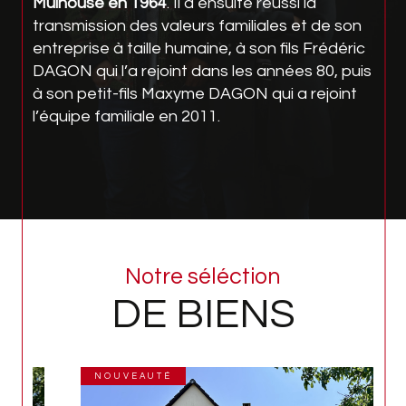
Mulhouse en 1964
. Il a ensuite réussi la
transmission des valeurs familiales et de son
entreprise à taille humaine, à son fils Frédéric
DAGON qui l’a rejoint dans les années 80, puis
à son petit-fils Maxyme DAGON qui a rejoint
l’équipe familiale en 2011.
Services immobiliers
région Mulhousienne –
Notre séléction
Florival – 3 Frontières
DE BIENS
Notre
agence immobilière à Sausheim
vous
proposent de vous accompagner tout au
NOUVEAUTÉ
long de votre projet immobilier.