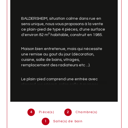
BALDERSHEIM, situation calme dans rue en 
sens unique, nous vous proposons à la vente 
ce plain-pied de type 4 pièces, d'une surface 
d'environ 82 m² habitable, construit en 1985.
Maison bien entretenue, mais qui nécessite 
une remise au gout du jour (décoration, 
cuisine, salle de bains, vitrages, 
remplacement des radiateurs etc ...).
Le plain-pied comprend une entrée avec 
placard, wc séparé, salon salle à manger 
avec cheminée, une cuisine équipée (il est 
possible de l'ouvrir sur le salon séjour), une 
salle de bains, deux chambres.
4
Pièce(s)
2
Chambre(s)
Sous-sol complet avec cave, buanderie, 
atelier, garage pour une voiture.
1
Salle(s) de bain