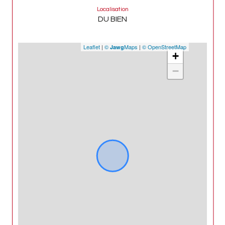
Localisation
DU BIEN
Leaflet
|
©
Maps
|
© OpenStreetMap
Jawg
+
−