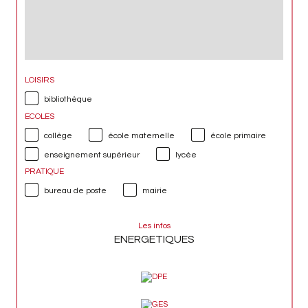
LOISIRS
bibliothèque
ECOLES
collège
école maternelle
école primaire
enseignement supérieur
lycée
PRATIQUE
bureau de poste
mairie
Les infos
ENERGETIQUES