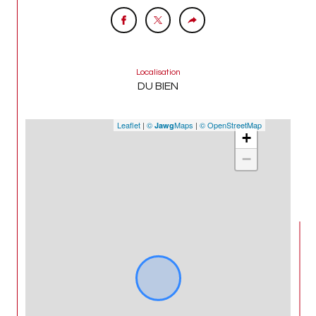
Localisation
DU BIEN
Leaflet
|
©
Maps
|
© OpenStreetMap
Jawg
+
−