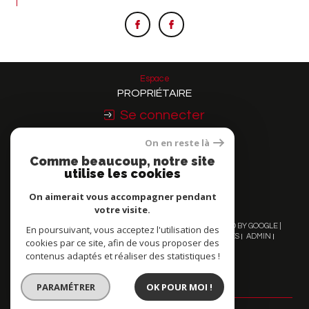
Espace
PROPRIÉTAIRE
Se connecter
On en reste là
Nous
Comme beaucoup, notre site
ADHÉRONS
utilise les cookies
On aimerait vous accompagner pendant
votre visite.
© 2026 | TOUS DROITS RÉSERVÉS | TRADUCTION POWERED BY GOOGLE |
En poursuivant, vous acceptez l'utilisation des
NOS HONORAIRES
PLAN DU SITE
MENTIONS LÉGALES
ADMIN
cookies par ce site, afin de vous proposer des
NOS LIENS
POLITIQUE RGPD
COOKIES
contenus adaptés et réaliser des statistiques !
PARAMÉTRER
OK POUR MOI !