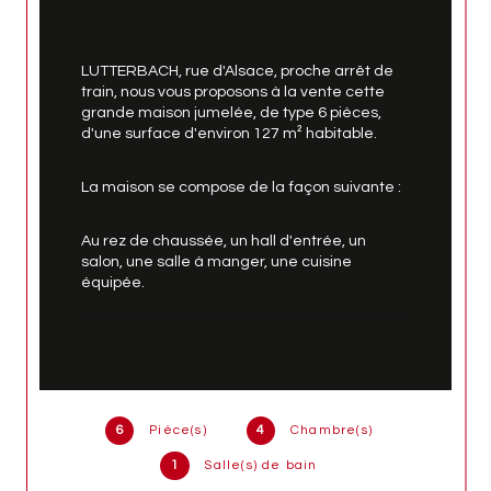
LUTTERBACH, rue d'Alsace, proche arrêt de 
train, nous vous proposons à la vente cette 
grande maison jumelée, de type 6 pièces, 
d'une surface d'environ 127 m² habitable.
La maison se compose de la façon suivante :
Au rez de chaussée, un hall d'entrée, un 
salon, une salle à manger, une cuisine 
équipée.
Au 1er étage, un dégagement, un wc, une 
salle d'eau avec douche, deux chambres.
Au 2e étage, deux chambres et une pièce 
6
Pièce(s)
4
Chambre(s)
cuisine (ce niveau avait été conçu pour être 
indépendant du reste de la maison).
1
Salle(s) de bain