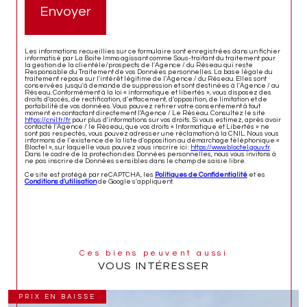
Envoyer
Les informations recueillies sur ce formulaire sont enregistrées dans un fichier
informatisé par La Boite Immo agissant comme Sous-traitant du traitement pour
la gestion de la clientèle/prospects de l'Agence / du Réseau qui reste
Responsable du Traitement de vos Données personnelles. La base légale du
traitement repose sur l'intérêt légitime de l'Agence / du Réseau. Elles sont
conservées jusqu'à demande de suppression et sont destinées à l'Agence / au
Réseau. Conformément à la loi « informatique et libertés », vous disposez des
droits d’accès, de rectification, d’effacement, d’opposition, de limitation et de
portabilité de vos données. Vous pouvez retirer votre consentement à tout
moment en contactant directement l’Agence / Le Réseau. Consultez le site
https://cnil.fr/fr
pour plus d’informations sur vos droits. Si vous estimez, après avoir
contacté l'Agence / le Réseau, que vos droits « Informatique et Libertés » ne
sont pas respectés, vous pouvez adresser une réclamation à la CNIL. Nous vous
informons de l’existence de la liste d'opposition au démarchage téléphonique «
Bloctel », sur laquelle vous pouvez vous inscrire ici :
https://www.bloctel.gouv.fr
.
Dans le cadre de la protection des Données personnelles, nous vous invitons à
ne pas inscrire de Données sensibles dans le champ de saisie libre.
Ce site est protégé par reCAPTCHA, les
Politiques de Confidentialité
et es
Conditions d'utilisation
de Google s'appliquent.
Ces biens peuvent aussi
VOUS INTÉRESSER
PRIX EN BAISSE