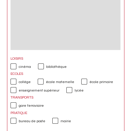
LOISIRS
cinéma
bibliothèque
ECOLES
collège
école maternelle
école primaire
enseignement supérieur
lycée
TRANSPORTS
gare ferroviaire
PRATIQUE
bureau de poste
mairie