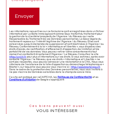
* Champ obligatoire
Envoyer
Les informations recueillies sur ce formulaire sont enregistrées dans un fichier
informatisé par La Boite Immo agissant comme Sous-traitant du traitement pour
la gestion de la clientèle/prospects de l'Agence / du Réseau qui reste
Responsable du Traitement de vos Données personnelles. La base légale du
traitement repose sur l'intérêt légitime de l'Agence / du Réseau. Elles sont
conservées jusqu'à demande de suppression et sont destinées à l'Agence / au
Réseau. Conformément à la loi « informatique et libertés », vous disposez des
droits d’accès, de rectification, d’effacement, d’opposition, de limitation et de
portabilité de vos données. Vous pouvez retirer votre consentement à tout
moment en contactant directement l’Agence / Le Réseau. Consultez le site
https://cnil.fr/fr
pour plus d’informations sur vos droits. Si vous estimez, après avoir
contacté l'Agence / le Réseau, que vos droits « Informatique et Libertés » ne
sont pas respectés, vous pouvez adresser une réclamation à la CNIL. Nous vous
informons de l’existence de la liste d'opposition au démarchage téléphonique «
Bloctel », sur laquelle vous pouvez vous inscrire ici :
https://www.bloctel.gouv.fr
.
Dans le cadre de la protection des Données personnelles, nous vous invitons à
ne pas inscrire de Données sensibles dans le champ de saisie libre.
Ce site est protégé par reCAPTCHA, les
Politiques de Confidentialité
et es
Conditions d'utilisation
de Google s'appliquent.
Ces biens peuvent aussi
VOUS INTÉRESSER