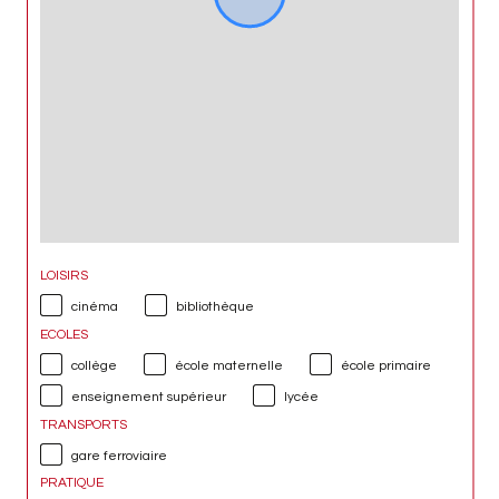
LOISIRS
cinéma
bibliothèque
ECOLES
collège
école maternelle
école primaire
enseignement supérieur
lycée
TRANSPORTS
gare ferroviaire
PRATIQUE