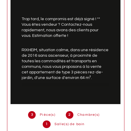
Trop tard, le compromis est déjà signé ! ** 
Vous êtes vendeur ? Contactez-nous 
rapidement, nous avons des clients pour 
vous. Estimation offerte !
RIXHEIM, situation calme, dans une résidence 
de 2016 sans ascenseur, à proximité de 
toutes les commodités et transports en 
communs, nous vous proposons à la vente 
cet appartement de type 3 pièces rez-de-
jardin, d'une surface d'environ 64 m².
L'appartement se compose comme suit : une 
entrée, un WC séparé, deux chambres dont 
une aménagée en dressing, une pièce de vie 
ouverte sur cuisine équipée, une salle d'eau 
avec douche.
3
Pièce(s)
2
Chambre(s)
1
Salle(s) de bain
A l'extérieur, une terrasse couverte et un 