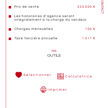
CONTACT
téléphonique est à privilégier.
Prix de vente
233 000 €
Les honoraires d'agence seront
A visiter en exclusivité avec L'Agence DAGON 
intégralement à la charge du vendeur
Immobilier.
Charges mensuelles
100 €
Famille DAGON, 3 générations à votre service 
dans l'immobilier, depuis 1964.
Taxe foncière annuelle
1 011 €
Les informations sur les risques auxquels ce bien est 
exposé sont disponibles sur le site 
Géorisques
Nos
OUTILS
Sélectionner
Calculatrice
Imprimer