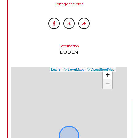
Partager ce bien
Localisation
DU BIEN
Leaflet
|
©
Maps
|
© OpenStreetMap
Jawg
+
−