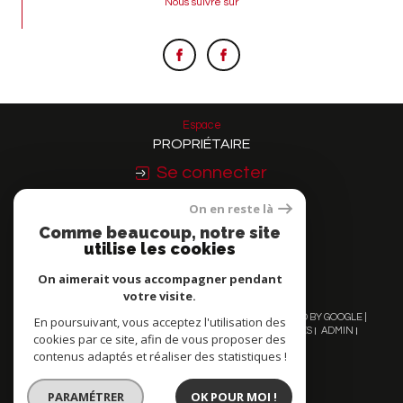
Nous suivre sur
Espace
PROPRIÉTAIRE
Se connecter
On en reste là
Nous
Comme beaucoup, notre site
ADHÉRONS
utilise les cookies
On aimerait vous accompagner pendant
votre visite.
© 2026 | TOUS DROITS RÉSERVÉS | TRADUCTION POWERED BY GOOGLE |
En poursuivant, vous acceptez l'utilisation des
NOS HONORAIRES
PLAN DU SITE
MENTIONS LÉGALES
ADMIN
cookies par ce site, afin de vous proposer des
NOS LIENS
POLITIQUE RGPD
COOKIES
contenus adaptés et réaliser des statistiques !
PARAMÉTRER
OK POUR MOI !