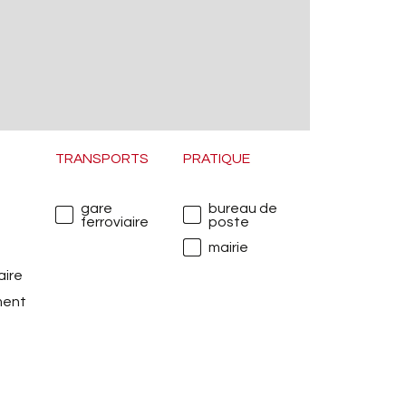
d'ea
doub
Exce
élec
fami
TRANSPORTS
PRATIQUE
avan
pres
gare
bureau de
plat
ferroviaire
poste
mairie
e
Pour
aire
voul
ment
télé
Doss
inte