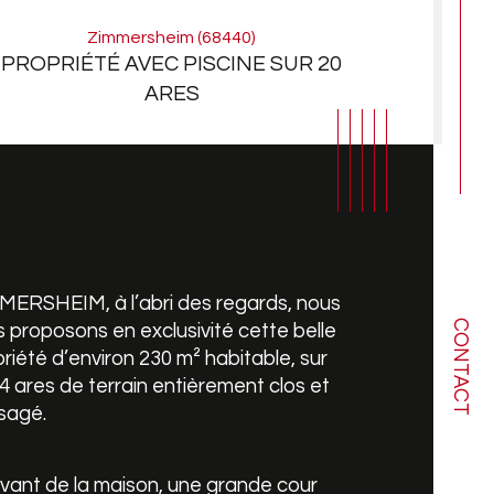
Zimmersheim (68440)
PROPRIÉTÉ AVEC PISCINE SUR 20
ARES
MERSHEIM, à l’abri des regards, nous 
CONTACT
 proposons en exclusivité cette belle 
riété d’environ 230 m² habitable, sur 
4 ares de terrain entièrement clos et 
sagé.
mbre de pièces
ristiques
Valeurs
avant de la maison, une grande cour 
bre de niveaux