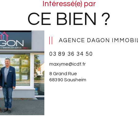
Intéressé(e) par
CE BIEN ?
Bien
L'A
AGENCE DAGON IMMOBI
Fami
dans
03 89 36 34 50
maxyme@icdf.fr
Les 
8 Grand Rue
est 
68390 Sausheim