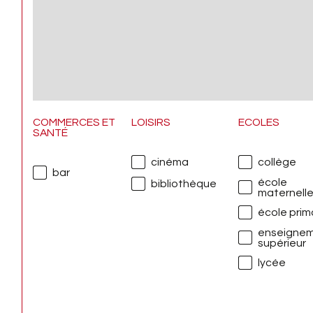
COMMERCES ET
LOISIRS
ECOLES
SANTÉ
cinéma
collège
bar
école
bibliothèque
maternell
école prim
enseigne
supérieur
lycée