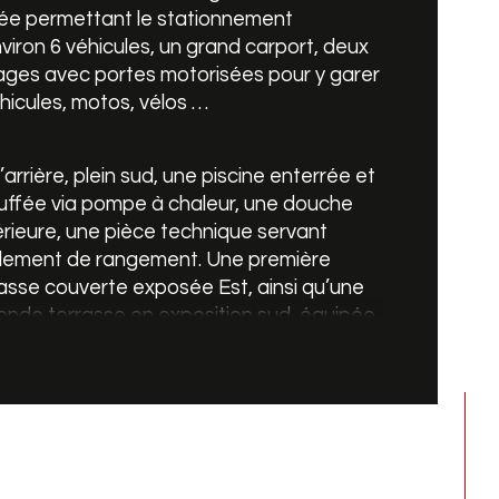
ée permettant le stationnement 
viron 6 véhicules, un grand carport, deux 
de salle de bains
ages avec portes motorisées pour y garer 
hicules, motos, vélos …
de salle d'eau
l’arrière, plein sud, une piscine enterrée et 
uffée via pompe à chaleur, une douche 
rieure, une pièce technique servant 
lement de rangement. Une première 
asse couverte exposée Est, ainsi qu’une 
nde terrasse en exposition sud, équipée 
 brise soleil.
annexe d'environ 20 m² dont les travaux 
nent de s'achever, avec salle de sport, 
ce sauna (sanitaires en attente). Cette 