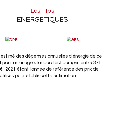
lle DAGON, 3 générations à votre service 
Les infos
 l'immobilier, depuis 1964.
ENERGETIQUES
informations sur les risques auxquels ce bien 
exposé sont disponibles sur le site 
Géorisques
estimé des dépenses annuelles d'énergie de ce
 pour un usage standard est compris entre 371
€ . 2021 étant l'année de référence des prix de
 utilisés pour établir cette estimation.