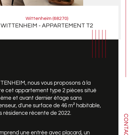
Wittenheim (68270)
WITTENHEIM - APPARTEMENT T2
TENHEIM, nous vous proposons à la 
e cet appartement type 2 pièces situé 
2ème et avant dernier étage sans 
nseur, d'une surface de 46 m² habitable, 
s résidence récente de 2022.
CONTACT
mbre de pièces
ristiques
Valeurs
omprend une entrée avec placard, un 
age