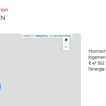
Fami
tion
dans
EN
Les 
est 
Leaflet
|
©
Maps
|
© OpenStreetMap
Jawg
+
−
Montant 
logement
€ et 502 
l'énergie