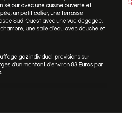
n séjour avec une cuisine ouverte et 
pée, un petit cellier, une terrasse 
censeur
osée Sud-Ouest avec une vue dégagée, 
chambre, une salle d'eau avec douche et 
de salle de bains
ffage gaz individuel, provisions sur 
ges d'un montant d'environ 83 Euros par 
.
 foncière : 585 €.
s disposez également d'un emplacement 
arking aérien privé.