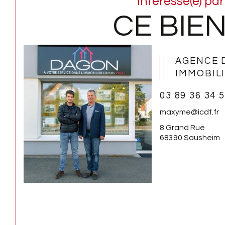
Intéressé(e) par
CE BIEN
AGENCE 
IMMOBIL
03 89 36 34 
maxyme@icdf.fr
8 Grand Rue
68390 Sausheim