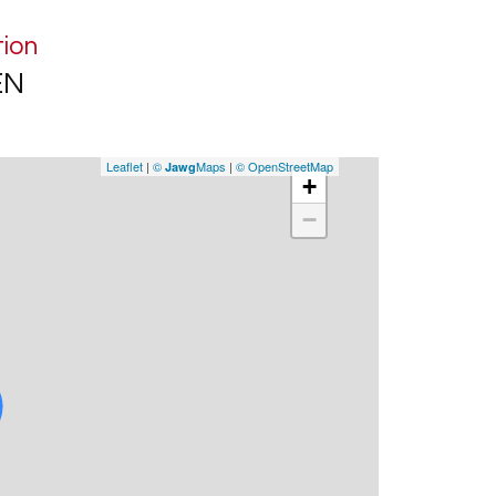
dans
tion
EN
Les 
est 
Leaflet
|
©
Maps
|
© OpenStreetMap
Jawg
+
−