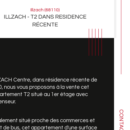
Illzach (68110)
ILLZACH - T2 DANS RESIDENCE
RÉCENTE
ZACH Centre, dans résidence récente de 
, nous vous proposons à la vente cet 
artement T2 situé au 1er étage avec 
enseur.
CONTACT
mbre de pièces
ristiques
Valeurs
alement situé proche des commerces et 
t de bus, cet appartement d'une surface 
age