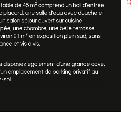
table de 45 m² comprend un hall d'entrée 
 placard, une salle d'eau avec douche et 
censeur
un salon séjour ouvert sur cuisine 
pée, une chambre, une belle terrasse 
de salle de bains
viron 21 m² en exposition plein sud, sans 
ance et vis à vis.
s disposez également d'une grande cave, 
'un emplacement de parking privatif au 
-sol.
le vitrage PVC, chauffage collectif à 
tage individuel.
ant des charges : environ 150€ tout 
ris (eau froide, eau chaude, entretien 