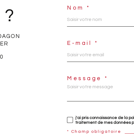
Nom *
 ?
DAGON
E-mail *
IER
50
Message *
j'ai pris connaissance de la po
traitement de mes données pe
* Champ obligatoire