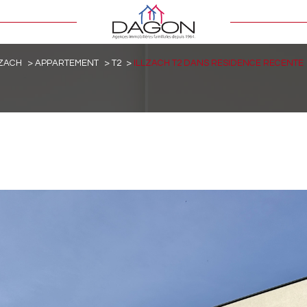
LZACH
APPARTEMENT
T2
ILLZACH T2 DANS RESIDENCE RECENTE