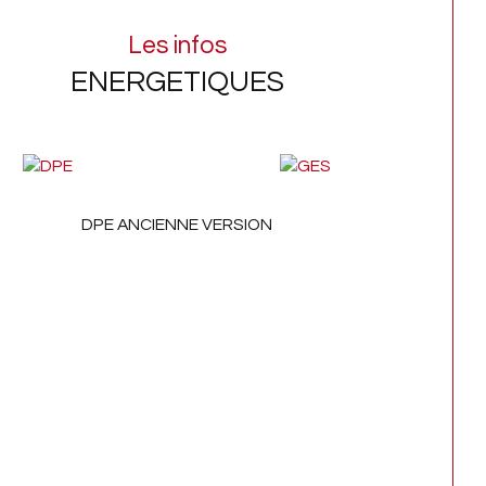
 l'immobilier, depuis 1964.
Les infos
ENERGETIQUES
informations sur les risques auxquels ce bien 
exposé sont disponibles sur le site 
Géorisques
DPE ANCIENNE VERSION