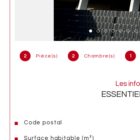
2
Pièce(s)
2
Chambre(s)
1
Les inf
ESSENTIE
Code postal
Caractéristiques
Valeurs
Surface habitable (m²)