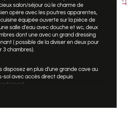
ieux salon/séjour où le charme de 
cien opère avec les poutres apparentes, 
e de cuisine
cuisine équipée ouverte sur la pièce de 
 une salle d'eau avec douche et wc, deux 
de de chauffage
mbres dont une avec un grand dressing 
nant ( possible de la diviser en deux pour 
r 3 chambres).
 disposez en plus d'une grande cave au 
-sol avec accès direct depuis 
partement.
extérieur, un jardin privé avec terrasse, une 
, une dépendance à usage privatif, un 
d atelier / espace rangement, ainsi qu'un 
acement de parking privatif (possibilité 