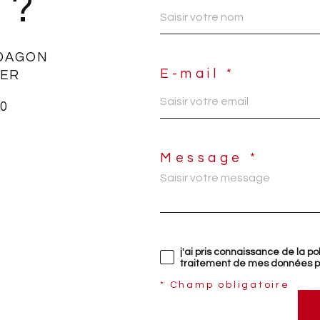
 ?
DAGON
E-mail *
IER
50
Message *
j'ai pris connaissance de la po
traitement de mes données pe
* Champ obligatoire