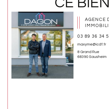
CE BIEN
AGENCE 
IMMOBIL
03 89 36 34 
maxyme@icdf.fr
8 Grand Rue
68390 Sausheim