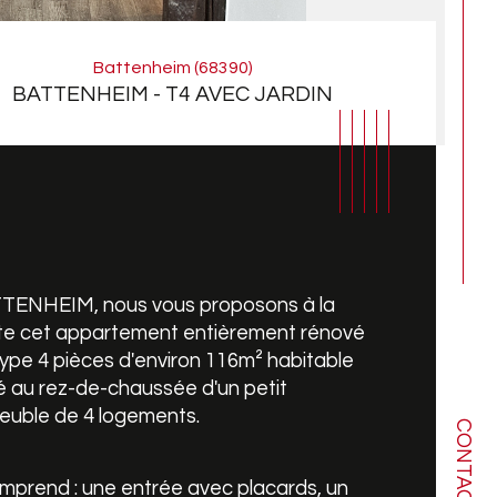
Battenheim (68390)
BATTENHEIM - T4 AVEC JARDIN
TENHEIM, nous vous proposons à la 
te cet appartement entièrement rénové 
ype 4 pièces d'environ 116m² habitable 
é au rez-de-chaussée d'un petit 
euble de 4 logements.
CONTACT
mbre de pièces
ristiques
Valeurs
omprend : une entrée avec placards, un 
de salle de bains