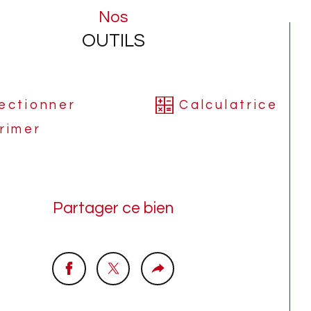
ettre un carport).
Nos
OUTILS
ppartement est équipé d'un chauffage 
individuel, d'un poêle à bois, ainsi que de 
limatisation réversible. Double vitrage PVC 
olets motorisés.
ectionner
Calculatrice
rimer
tant des charges environ 65 Euros par 
s (eau froide, assurance des communs).
Partager ce bien
ant de la dernière taxe foncière : 1045 
s.
ien est le compromis idéal entre un 
artement et une maison.