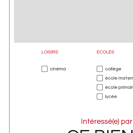
LOISIRS
ECOLES
cinéma
collège
école matern
école primai
lycée
Intéressé(e) par