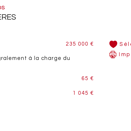
de m
os
ÈRES
L'a
gaz 
la c
et v
235 000 €
Sél
Imp
gralement à la charge du
Mon
moi
65 €
Mont
1 045 €
Euro
Ce b
app