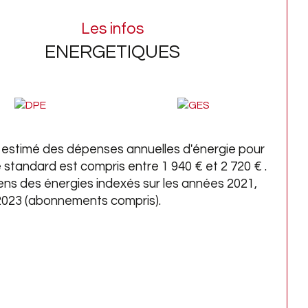
 plus de renseignements, merci de bien 
Les infos
oir nous contacter, un échange 
ENERGETIQUES
phonique est à privilégier.
siter en exclusivité avec L'Agence DAGON 
bilier.
estimé des dépenses annuelles d'énergie pour
lle DAGON, 3 générations à votre service 
 standard est compris entre 1 940 € et 2 720 € .
 l'immobilier, depuis 1964.
ens des énergies indexés sur les années 2021,
2023 (abonnements compris).